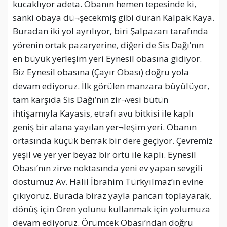
kucaklıyor adeta. Obanın hemen tepesinde ki,
sanki obaya dü¬şecekmiş gibi duran Kalpak Kaya.
Buradan iki yol ayrılıyor, biri Şalpazarı tarafında
yörenin ortak pazaryerine, diğeri de Sis Dağı’nın
en büyük yerleşim yeri Eynesil obasına gidiyor.
Biz Eynesil obasına (Çayır Obası) doğru yola
devam ediyoruz. İlk görülen manzara büyülüyor,
tam karşıda Sis Dağı’nın zir¬vesi bütün
ihtişamıyla Kayasis, etrafı avu bitkisi ile kaplı
geniş bir alana yayılan yer¬leşim yeri. Obanın
ortasında küçük berrak bir dere geçiyor. Çevremiz
yeşil ve yer yer beyaz bir örtü ile kaplı. Eynesil
Obası’nın zirve noktasında yeni ev yapan sevgili
dostumuz Av. Halil İbrahim Türkyılmaz’ın evine
çıkıyoruz. Burada biraz yayla pancarı toplayarak,
dönüş için Ören yolunu kullanmak için yolumuza
devam ediyoruz. Örümcek Obası’ndan doğru