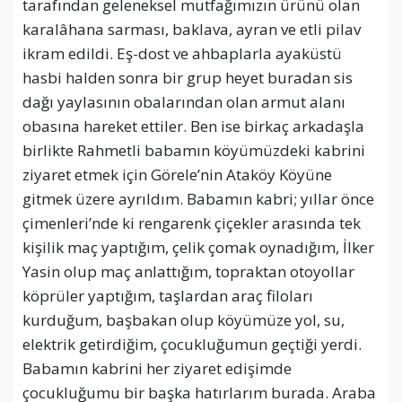
tarafından geleneksel mutfağımızın ürünü olan
karalâhana sarması, baklava, ayran ve etli pilav
ikram edildi. Eş-dost ve ahbaplarla ayaküstü
hasbi halden sonra bir grup heyet buradan sis
dağı yaylasının obalarından olan armut alanı
obasına hareket ettiler. Ben ise birkaç arkadaşla
birlikte Rahmetli babamın köyümüzdeki kabrini
ziyaret etmek için Görele’nin Ataköy Köyüne
gitmek üzere ayrıldım. Babamın kabri; yıllar önce
çimenleri’nde ki rengarenk çiçekler arasında tek
kişilik maç yaptığım, çelik çomak oynadığım, İlker
Yasin olup maç anlattığım, topraktan otoyollar
köprüler yaptığım, taşlardan araç filoları
kurduğum, başbakan olup köyümüze yol, su,
elektrik getirdiğim, çocukluğumun geçtiği yerdi.
Babamın kabrini her ziyaret edişimde
çocukluğumu bir başka hatırlarım burada. Araba