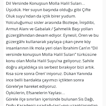
Dil Versinde Konuşsun Molla Halil Suları…
Üşüdük. Her suyun başında olduğu gibi Çifte
Oluk suyu’ndan da içtik birer yudum.
Yolculuğumuz sisler arasında Boztepe, İnişdibi,
Armut Alanı ve Gabalak / Şahmelik Başı yolları
güzergâhından devam ediyor. Eynesil, Ören ve bu
güzergâhı kullanarak yaylaya çıkan çevre köy
insanlarının ilk mola yeri olan İbrahim Can’ın “Dil
versinde konuşsun Molla Halil Suları” türküsüne
konu olan Molla Halil Suyu’na geliyoruz. Sahile
doğru alçaldıkça sis serbest bırakıyor bizi artık.
Kısa süre sonra Ören’ iniyoruz. Dükan Yanında
ince belli bardakta çayımızı içtikten sonra
Görele’ye hareket ediyoruz.
Öykülerin, Efsanelerin Yaylası…
Görele ilçe sınırları içerisinde bulunan Sis Dağı,
Doğu Karadeniz sıradağ¬ları’¬nın uzantılarından