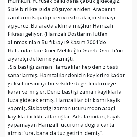
mümkün. Yürüsek belki daha çabuk gideceğiz.
Sisle birlikte ısıda düşüyor aniden. Arabanın
camlarını kapatıp içeriyi ısıtmak için klimayı
açıyoruz. Bu arada aklıma meşhur Hamzalı
Fıkrası geliyor. (Hamzalı Dostlarım lütfen
alınmasınlar) Bu fıkrayı 9 Kasım 2001’de
Hollanda dan Ömer Melikoğlu Görele Gen Tr’nin
ziyaretçi defterine yazmıştı.
„Sis bastığı zaman Hamzalılar hep deniz bastı
sanarlarmış. Hamzalılar denizin koylerine kadar
yukselmesini iyi bir sekilde degerlendirmeye
karar vermişler. Deniz bastigi zaman kayiklarla
tuza gideceklermiş. Hamzalilar bir kismi kayik
yapmiş. Sis bastigi zaman ucurumdan asagi
kayikla birlikte atlamişlar. Arkalarindan, kayik
yapamayan Hamzali, ucuruma dogru canta
atmis: 'ura, bana da tuz getirin' demiş“.