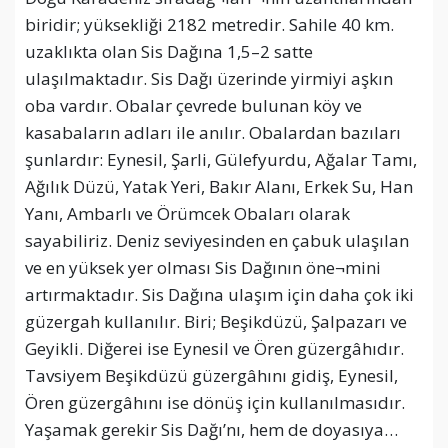
biridir; yüksekliği 2182 metredir. Sahile 40 km.
uzaklıkta olan Sis Dağına 1,5–2 satte
ulaşılmaktadır. Sis Dağı üzerinde yirmiyi aşkın
oba vardır. Obalar çevrede bulunan köy ve
kasabaların adları ile anılır. Obalardan bazıları
şunlardır: Eynesil, Şarli, Gülefyurdu, Ağalar Tamı,
Ağılık Düzü, Yatak Yeri, Bakır Alanı, Erkek Su, Han
Yanı, Ambarlı ve Örümcek Obaları olarak
sayabiliriz. Deniz seviyesinden en çabuk ulaşılan
ve en yüksek yer olması Sis Dağının öne¬mini
artırmaktadır. Sis Dağına ulaşım için daha çok iki
güzergah kullanılır. Biri; Beşikdüzü, Şalpazarı ve
Geyikli. Diğerei ise Eynesil ve Ören güzergâhıdır.
Tavsiyem Beşikdüzü güzergâhını gidiş, Eynesil,
Ören güzergâhını ise dönüş için kullanılmasıdır.
Yaşamak gerekir Sis Dağı’nı, hem de doyasıya…