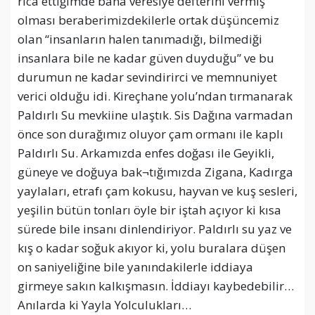
rica ettiğimde bana veresiye defterini vermiş
olması beraberimizdekilerle ortak düşüncemiz
olan “insanların halen tanımadığı, bilmediği
insanlara bile ne kadar güven duyduğu” ve bu
durumun ne kadar sevindirirci ve memnuniyet
verici olduğu idi. Kireçhane yolu’ndan tırmanarak
Paldırlı Su mevkiine ulaştık. Sis Dağına varmadan
önce son durağımız oluyor çam ormanı ile kaplı
Paldırlı Su. Arkamızda enfes doğası ile Geyikli,
güneye ve doğuya bak¬tığımızda Zigana, Kadırga
yaylaları, etrafı çam kokusu, hayvan ve kuş sesleri,
yeşilin bütün tonları öyle bir iştah açıyor ki kısa
sürede bile insanı dinlendiriyor. Paldırlı su yaz ve
kış o kadar soğuk akıyor ki, yolu buralara düşen
on saniyeliğine bile yanındakilerle iddiaya
girmeye sakın kalkışmasın. İddiayı kaybedebilir…
Anılarda ki Yayla Yolculukları…