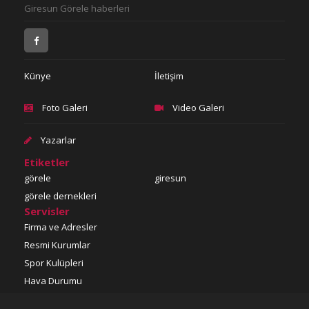
Giresun Görele haberleri
Künye
İletişim
Foto Galeri
Video Galeri
Yazarlar
Etiketler
görele
giresun
görele dernekleri
Servisler
Firma ve Adresler
Resmi Kurumlar
Spor Kulüpleri
Hava Durumu
Döviz-MTA