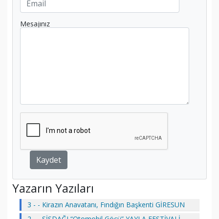
Mesajınız
Kaydet
Yazarın Yazıları
3 - - Kirazın Anavatanı, Fındığın Başkenti GİRESUN
2 - - SİSDAĞI “Otomobil Göçü” YAYLA FESTİVALİ