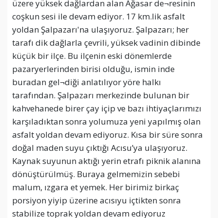
üzere yüksek dağlardan alan Ağasar de¬resinin
coşkun sesi ile devam ediyor. 17 km.lik asfalt
yoldan Şalpazarı'na ulaşıyoruz. Şalpazarı; her
tarafı dik dağlarla çevrili, yüksek vadinin dibinde
küçük bir ilçe. Bu ilçenin eski dönemlerde
pazaryerlerinden birisi olduğu, ismin inde
buradan gel¬diği anlatılıyor yöre halkı
tarafından. Şalpazarı merkezinde bulunan bir
kahvehanede birer çay içip ve bazı ihtiyaçlarımızı
karşıladıktan sonra yolumuza yeni yapılmış olan
asfalt yoldan devam ediyoruz. Kısa bir süre sonra
doğal maden suyu çıktığı Acısu’ya ulaşıyoruz.
Kaynak suyunun aktığı yerin etrafı piknik alanına
dönüştürülmüş. Buraya gelmemizin sebebi
malum, ızgara et yemek. Her birimiz birkaç
porsiyon yiyip üzerine acısıyu içtikten sonra
stabilize toprak yoldan devam ediyoruz