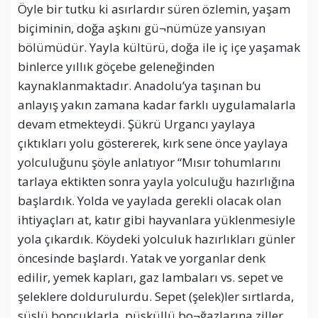
Öyle bir tutku ki asırlardır süren özlemin, yaşam
biçiminin, doğa aşkını gü¬nümüze yansıyan
bölümüdür. Yayla kültürü, doğa ile iç içe yaşamak
binlerce yıllık göçebe geleneğinden
kaynaklanmaktadır. Anadolu’ya taşınan bu
anlayış yakın zamana kadar farklı uygulamalarla
devam etmekteydi. Şükrü Urgancı yaylaya
çıktıkları yolu göstererek, kırk sene önce yaylaya
yolculuğunu şöyle anlatıyor “Mısır tohumlarını
tarlaya ektikten sonra yayla yolculuğu hazırlığına
başlardık. Yolda ve yaylada gerekli olacak olan
ihtiyaçları at, katır gibi hayvanlara yüklenmesiyle
yola çıkardık. Köydeki yolculuk hazırlıkları günler
öncesinde başlardı. Yatak ve yorganlar denk
edilir, yemek kapları, gaz lambaları vs. sepet ve
şeleklere doldurulurdu. Sepet (şelek)ler sırtlarda,
süslü boncuklarla, püsküllü bo¬ğazlarına ziller