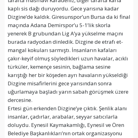
tarafta masmavi Karadeniz, diğer tarafta karla
kaplı sis dağı duruyordu. Gece yarısına kadar
Dizgine’de kaldık. Giresunspor’un Bursa da ki final
maçında Adana Demirspor’u 5-1’lik skorla
yenerek B grubundan Lig A’ya yükselme maçını
burada radyodan dinledik. Dizgine de etrafı et-
mangal kokuları sarmıştı. İnsanların kafaları
çakır-keyif olmuş söyledikleri uzun havalar, acıklı
türküler, kemençe sesinin, bağlama sesine
karıştığı her bir köşeden ayrı havaların yükseldiği
Dizgine misafirlerini gece yarısından sonra
uğurlamaya başladı yarın sabah görüşmek üzere
dercesine.
Ertesi gün erkenden Dizgine’ye çıktık. Şenlik alanı
insanlar, çadırlar, arabalar, seyyar satıcılarla
doluydu. Eynesil Kaymakamlığı, Eynesil ve Ören
Belediye Başkanlıkları’nın ortak organizasyonu