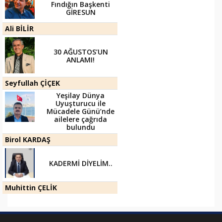
Fındığın Başkenti
GİRESUN
Ali BİLİR
30 AĞUSTOS’UN
ANLAMI!
Seyfullah ÇİÇEK
Yeşilay Dünya
Uyuşturucu ile
Mücadele Günü’nde
ailelere çağrıda
bulundu
Birol KARDAŞ
KADERMİ DİYELİM..
Muhittin ÇELİK