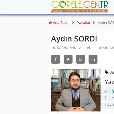
Ana Sayfa
Yazarlar
Aydın SO
Aydın SORDİ
18.05.2020 16:48
Güncelleme: 09.06.2020
An
Yaz
3 - -
2 - -
1 - -