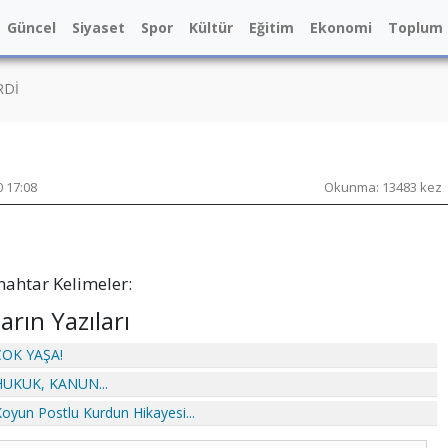
Güncel
Siyaset
Spor
Kültür
Eğitim
Ekonomi
Toplum
RDİ
 17:08
Okunma: 13483 kez
ahtar Kelimeler:
arın Yazıları
 ÇOK YAŞA!
 HUKUK, KANUN...
 Koyun Postlu Kurdun Hikayesi...