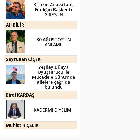
Kirazın Anavatanı,
Fındığın Başkenti
GİRESUN
Ali BİLİR
30 AĞUSTOS’UN
ANLAMI!
Seyfullah ÇİÇEK
Yeşilay Dünya
Uyuşturucu ile
Mücadele Günü’nde
ailelere çağrıda
bulundu
Birol KARDAŞ
KADERMİ DİYELİM..
Muhittin ÇELİK