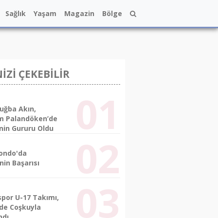
Sağlık
Yaşam
Magazin
Bölge
NİZİ ÇEKEBİLİR
uğba Akın,
m Palandöken’de
nin Gururu Oldu
ondo'da
nin Başarısı
spor U-17 Takımı,
’de Coşkuyla
ndı