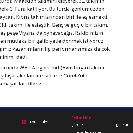
.turda Makedon takımını eleyerek 32 takımın
k defa 3.Tura katılıyor. Bu turda gönlümüzden
aycan, Kıbrıs takımlarından biri ile eşleşmekti.
takımı ile eşleştik. Genç ve güçlü bir takım.
peş peşe Viyana da oynayacağız. Rakibimizin
men mutlaka bir galibiyetle dönmek istiyoruz.
ğimiz kazanımların lig performansımıza da çok
minim” dedi.
turunda WAT Atzgersdorf (Avusturya) takımı
rşılaşacak olan temsilcimiz Görele’nin
 başarılar dileriz.
Etiketler
Foto Galeri
görele
giresun
görele dernekleri