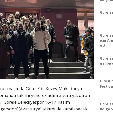
Göreles
Görele
için A
etti.
Görele
galibiy
Giresu
Festiva
. tur maçında Görele’de Kuzey Makedonya
omanda takımı yenerek adını 3.tura yazdıran
arı Görele Belediyespor 16-17 Kasım
Görele
ersdorf (Avusturya) takımı ile karşılaşacak.
Bölge 