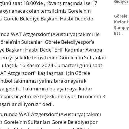
Gidiyor
günü saat 18:00'de , rövanş maçında ise 17
e oynanacak olan temsilcimiz Görele’nin
Görele’
’u Görele Belediye Başkanı Hasbi Dede’de
Kızlar 
Şampiy
Etti.
unda WAT Atzgersdorf (Avusturya) takımı ile
örele’nin Sultanları Görele Belediyespor’a
diye Başkanı Hasbi Dede” EHF Kadınlar Avrupa
en iyi şekilde temsil eden Görele'nin Sultanları
ya ulaştık. 16 Kasım 2024 Cumartesi günü saat
AT Atzgersdorf" kaşılaşması için Görele
ntbol takımımızı yalnız bırakmayarak,
'ya geldik. Takımımızı bu aşamaya kadar
teknik heyetimize teşekkür ediyor, bu önemli 3.
arılar diliyoruz.” dedi.
turunda WAT Atzgersdorf (Avusturya) takımı
iz Görele’nin Sultanları Görele Belediyespor