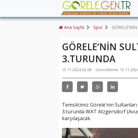
Ana Sayfa
Spor
GÖRELE’NİN
GÖRELE’NİN SUL
3.TURUNDA
15.11.2024 02:06
Güncelleme:
15.11.202
Temsilcimiz Görele’nin Sultanlar
3.turunda WAT Atzgersdorf (Avust
karşılaşacak.