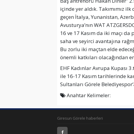
baş antrenörü Hakan Dinler” 2
içinde yer aldık. Takımımız il
geçen İtalya, Yunanistan, Azerb
Avusturya’nın WAT ATZGERSDORF 
16 ve 17 Kasım da iki maçı da 
saha ve seyirci avantajına rağ
Bu zorlu iki maçtan elde edece
önemli katkıları olacağından e
EHF Kadınlar Avrupa Kupası 3.
ile 16-17 Kasım tarihlerinde ka
Sultanları Görele Belediyespor’a
Anahtar Kelimeler:
Giresun Görele haberleri