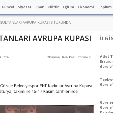
Güncel
Siyaset
Spor
Kültür
Eğitim
Ekonomi
Toplum
 SULTANLARI AVRUPA KUPASI 3.TURUNDA
TANLARI AVRUPA KUPASI
İLGİ
Atlet T
4 02:07
Okunma: 1697 kez
Yorum: 0
Erzuru
Görele’
Taekw
Görele'
ı Görele Belediyespor EHF Kadınlar Avrupa Kupası
urya) takımı ile 16-17 Kasım tarihlerinde
Görele
Görele
Karşıla