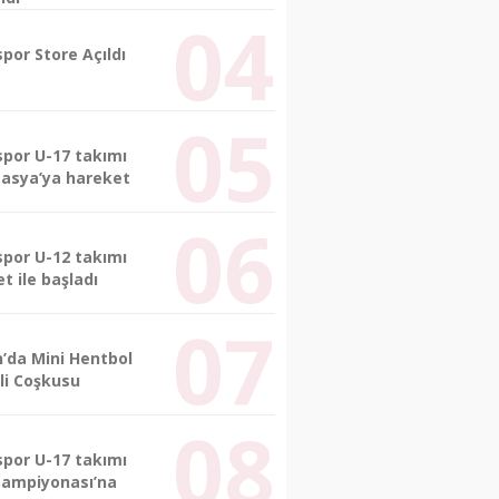
por Store Açıldı
spor U-17 takımı
masya’ya hareket
spor U-12 takımı
et ile başladı
n’da Mini Hentbol
li Coşkusu
spor U-17 takımı
Şampiyonası’na