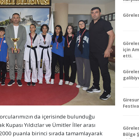
Göreles
Görele
için A
etti.
Görele
galibiy
Giresu
Festiva
orcularımızın da içerisinde bulunduğu
 Kupası Yıldızlar ve Ümitler İller arası
Görele
000 puanla birinci sırada tamamlayarak
Bölge 