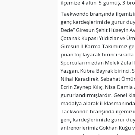
ilçemize 4 altın, 5 gümüş, 3 b
Taekwondo branşında ilçemizin
genç kardeşlerimizle gurur duy
Dede” Giresun Şehit Hüseyin Av
Çotanak Kupası Yıldızlar ve Üm
Giresun İl Karma Takımımız ge
puan toplayarak birinci sırad
Sporcularımızdan Melek Zülal
Yazgan, Kübra Bayrak birinci, 
Nihal Karadirek, Sebahat Ömür 
Ecrin Zeynep Kılıç, Nisa Damla
gururlandırmışlardır. Genel kl
madalya alarak il klasmanında
Taekwondo branşında ilçemizin
genç kardeşlerimizle gurur du
antrenörlerimiz Gökhan Kuğu ve