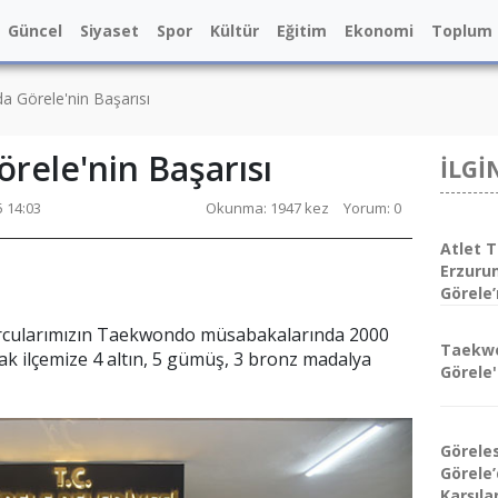
Güncel
Siyaset
Spor
Kültür
Eğitim
Ekonomi
Toplum
 Görele'nin Başarısı
ele'nin Başarısı
İLGİ
5 14:03
Okunma: 1947 kez
Yorum: 0
Atlet T
Erzuru
Görele’
rcularımızın Taekwondo müsabakalarında 2000
Taekw
ak ilçemize 4 altın, 5 gümüş, 3 bronz madalya
Görele'
Görele
Görele
Karşıla