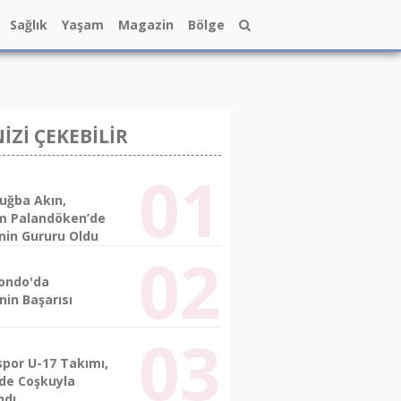
Sağlık
Yaşam
Magazin
Bölge
NİZİ ÇEKEBİLİR
uğba Akın,
m Palandöken’de
nin Gururu Oldu
ondo'da
nin Başarısı
spor U-17 Takımı,
’de Coşkuyla
ndı