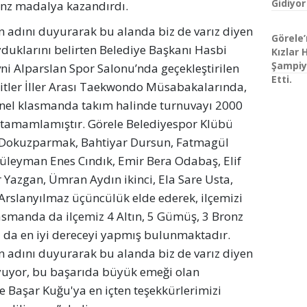
Gidiyor
ronz madalya kazandırdı.
 adını duyurarak bu alanda biz de varız diyen
Görele’
duklarını belirten Belediye Başkanı Hasbi
Kızlar 
Şampiy
ni Alparslan Spor Salonu’nda geçekleştirilen
Etti.
itler İller Arası Taekwondo Müsabakalarında,
nel klasmanda takım halinde turnuvayı 2000
a tamamlamıştır. Görele Belediyespor Klübü
 Dokuzparmak, Bahtiyar Dursun, Fatmagül
Süleyman Enes Cındık, Emir Bera Odabaş, Elif
Yazgan, Ümran Aydın ikinci, Ela Sare Usta,
 Arslanyılmaz üçüncülük elde ederek, ilçemizi
asmanda da ilçemiz 4 Altın, 5 Gümüş, 3 Bronz
 da en iyi dereceyi yapmış bulunmaktadır.
 adını duyurarak bu alanda biz de varız diyen
yuyor, bu başarıda büyük emeği olan
 Başar Kuğu'ya en içten teşekkürlerimizi