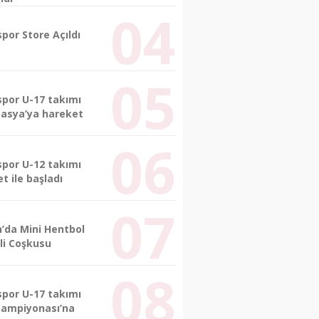
por Store Açıldı
spor U-17 takımı
masya’ya hareket
spor U-12 takımı
et ile başladı
n’da Mini Hentbol
li Coşkusu
spor U-17 takımı
Şampiyonası’na