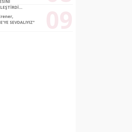
ESİNİ
LEŞTİRDİ...
Erener,
E'YE SEVDALIYIZ"