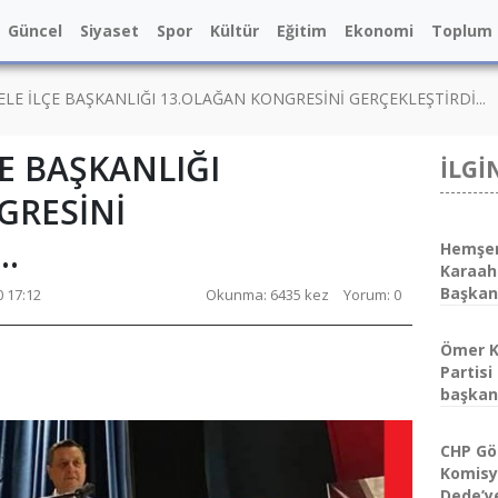
Güncel
Siyaset
Spor
Kültür
Eğitim
Ekonomi
Toplum
LE İLÇE BAŞKANLIĞI 13.OLAĞAN KONGRESİNİ GERÇEKLEŞTİRDİ...
E BAŞKANLIĞI
İLGİ
GRESİNİ
..
Hemşer
Karaah
Başkan 
0 17:12
Okunma: 6435 kez
Yorum: 0
Ömer K
Partisi
başkanl
CHP Gör
Komisy
Dede’y