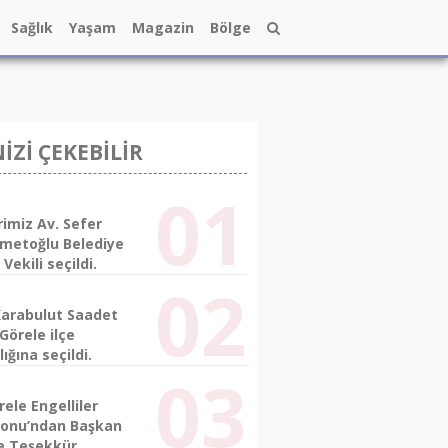
Sağlık
Yaşam
Magazin
Bölge
NİZİ ÇEKEBİLİR
imiz Av. Sefer
metoğlu Belediye
Vekili seçildi.
arabulut Saadet
 Görele ilçe
ığına seçildi.
ele Engelliler
onu’ndan Başkan
e Teşekkür