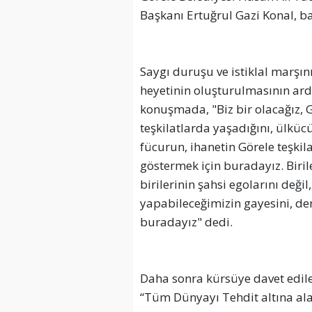
Başkanı Ertuğrul Gazi Konal, ba
Saygı duruşu ve istiklal marşı
heyetinin oluşturulmasının ardı
konuşmada, "Biz bir olacağız, Gö
teşkilatlarda yaşadığını, ülkücü
fücurun, ihanetin Görele teşkil
göstermek için buradayız. Biriler
birilerinin şahsi egolarını deği
yapabileceğimizin gayesini, de
buradayız" dedi.
Daha sonra kürsüye davet edile
“Tüm Dünyayı Tehdit altına al