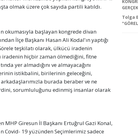
KONGR
şta olmak üzere çok sayıda partili katıldı.
GERÇEK
Tolga 
"GÖREL
nın okumasıyla başlayan kongrede divan 
ndan İlçe Başkanı Hasan Ali Kodal'ın yaptığı 
rele teşkilatı olarak, ülkücü iradenin 
 iradenin hiçbir zaman ölmediğini, fitne 
atında yer almadığını ve almayacağını 
inin istikbalini, birilerinin geleceğini, 
l, arkadaşlarımızla burada beraber ve ne 
rdini, sorumluluğunu edinmiş insanlar olarak 
n MHP Giresun İl Başkanı Ertuğrul Gazi Konal, 
an Covid- 19 yüzünden Seçimlerimiz sadece 