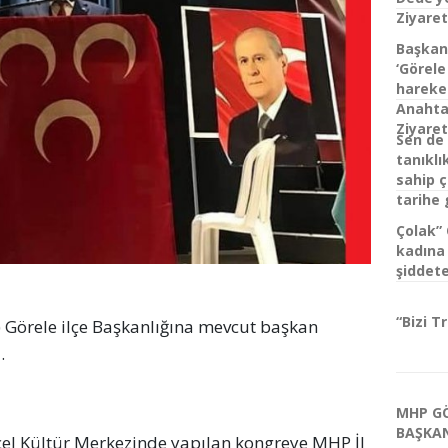
Ziyaret
Başkan
‘Görele 
hareket
Anahtar
Ziyaret
Sen de 
tanıklı
sahip ç
tarihe 
Çolak”
kadına 
şiddete
“Bizi T
) Görele ilçe Başkanlığına mevcut başkan 
.
MHP GÖ
BAŞKAN
cel Kültür Merkezinde yapılan kongreye MHP İl 