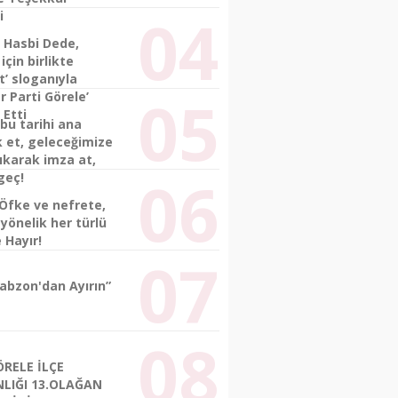
i
 Hasbi Dede,
için birlikte
’ sloganıyla
 Parti Görele’
 Etti
bu tarihi ana
k et, geleceğimize
ıkarak imza at,
geç!
 Öfke ve nefrete,
yönelik her türlü
 Hayır!
rabzon'dan Ayırın”
RELE İLÇE
LIĞI 13.OLAĞAN