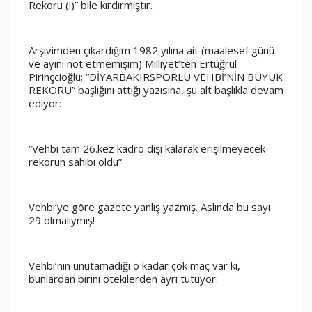
Rekoru (!)” bile kırdırmıştır.
Arşivimden çıkardığım 1982 yılına ait (maalesef günü 
ve ayını not etmemişim) Milliyet’ten Ertuğrul 
Pirinçcioğlu; “DİYARBAKIRSPORLU VEHBİ’NİN BÜYÜK 
REKORU” başlığını attığı yazısına, şu alt başlıkla devam 
ediyor: 
“Vehbi tam 26.kez kadro dışı kalarak erişilmeyecek 
rekorun sahibi oldu” 
Vehbi’ye göre gazete yanlış yazmış. Aslında bu sayı 
29 olmalıymış!
Vehbi’nin unutamadığı o kadar çok maç var ki, 
bunlardan birini ötekilerden ayrı tutuyor: