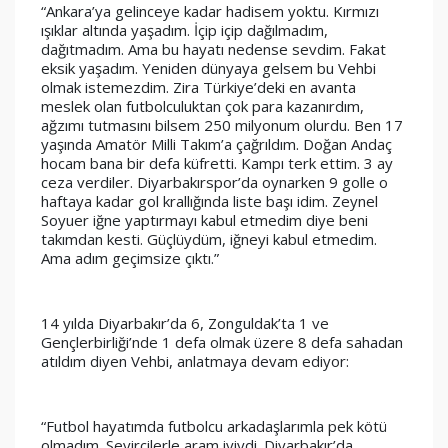
“Ankara’ya gelinceye kadar hadisem yoktu. Kırmızı 
ışıklar altında yaşadım. İçip içip dağılmadım, 
dağıtmadım. Ama bu hayatı nedense sevdim. Fakat 
eksik yaşadım. Yeniden dünyaya gelsem bu Vehbi 
olmak istemezdim. Zira Türkiye’deki en avanta 
meslek olan futbolculuktan çok para kazanırdım, 
ağzımı tutmasını bilsem 250 milyonum olurdu. Ben 17 
yaşında Amatör Milli Takım’a çağrıldım. Doğan Andaç 
hocam bana bir defa küfretti. Kampı terk ettim. 3 ay 
ceza verdiler. Diyarbakırspor’da oynarken 9 golle o 
haftaya kadar gol krallığında liste başı idim. Zeynel 
Soyuer iğne yaptırmayı kabul etmedim diye beni 
takımdan kesti. Güçlüydüm, iğneyi kabul etmedim. 
Ama adım geçimsize çıktı.”
14 yılda Diyarbakır’da 6, Zonguldak’ta 1 ve 
Gençlerbirliği’nde 1 defa olmak üzere 8 defa sahadan 
atıldım diyen Vehbi, anlatmaya devam ediyor:
“Futbol hayatımda futbolcu arkadaşlarımla pek kötü 
olmadım. Seyircilerle aram iyiydi. Diyarbakır’da 