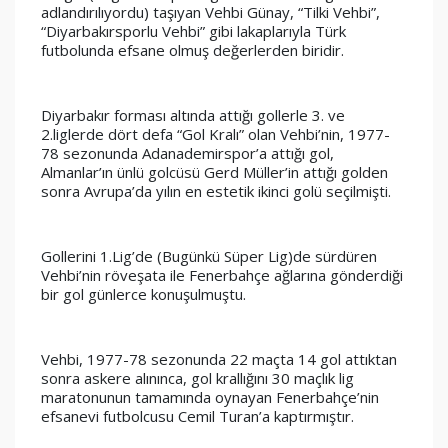
adlandırılıyordu) taşıyan Vehbi Günay, “Tilki Vehbi”, 
“Diyarbakırsporlu Vehbi” gibi lakaplarıyla Türk 
futbolunda efsane olmuş değerlerden biridir. 
Diyarbakır forması altında attığı gollerle 3. ve 
2.liglerde dört defa “Gol Kralı” olan Vehbi’nin, 1977-
78 sezonunda Adanademirspor’a attığı gol, 
Almanlar’ın ünlü golcüsü Gerd Müller’in attığı golden 
sonra Avrupa’da yılın en estetik ikinci golü seçilmişti. 
Gollerini 1.Lig’de (Bugünkü Süper Lig)de sürdüren 
Vehbi’nin röveşata ile Fenerbahçe ağlarına gönderdiği 
bir gol günlerce konuşulmuştu. 
Vehbi, 1977-78 sezonunda 22 maçta 14 gol attıktan 
sonra askere alınınca, gol krallığını 30 maçlık lig 
maratonunun tamamında oynayan Fenerbahçe’nin 
efsanevi futbolcusu Cemil Turan’a kaptırmıştır. 