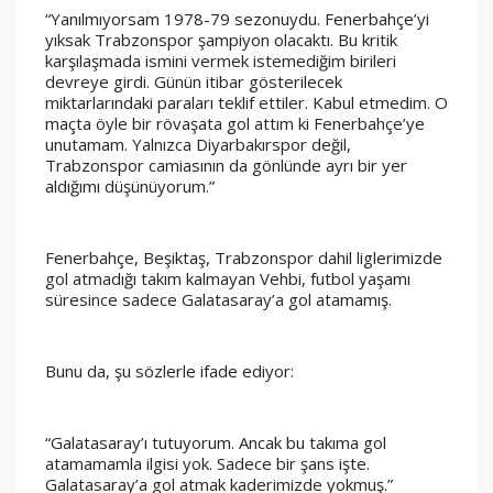
“Yanılmıyorsam 1978-79 sezonuydu. Fenerbahçe’yi 
yıksak Trabzonspor şampiyon olacaktı. Bu kritik 
karşılaşmada ismini vermek istemediğim birileri 
devreye girdi. Günün itibar gösterilecek 
miktarlarındaki paraları teklif ettiler. Kabul etmedim. O 
maçta öyle bir rövaşata gol attım ki Fenerbahçe’ye 
unutamam. Yalnızca Diyarbakırspor değil, 
Trabzonspor camiasının da gönlünde ayrı bir yer 
aldığımı düşünüyorum.”
Fenerbahçe, Beşiktaş, Trabzonspor dahil liglerimizde 
gol atmadığı takım kalmayan Vehbi, futbol yaşamı 
süresince sadece Galatasaray’a gol atamamış.
Bunu da, şu sözlerle ifade ediyor:
“Galatasaray’ı tutuyorum. Ancak bu takıma gol 
atamamamla ilgisi yok. Sadece bir şans işte. 
Galatasaray’a gol atmak kaderimizde yokmuş.”