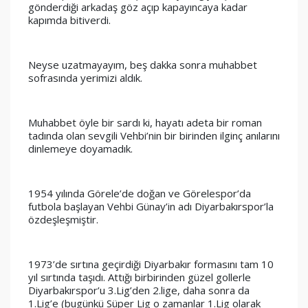
gönderdiği arkadaş göz açıp kapayıncaya kadar 
kapımda bitiverdi.
Neyse uzatmayayım, beş dakka sonra muhabbet 
sofrasında yerimizi aldık.
Muhabbet öyle bir sardı ki, hayatı adeta bir roman 
tadında olan sevgili Vehbi’nin bir birinden ilginç anılarını 
dinlemeye doyamadık. 
1954 yılında Görele’de doğan ve Görelespor’da 
futbola başlayan Vehbi Günay’in adı Diyarbakırspor’la 
özdeşleşmiştir. 
1973’de sırtına geçirdiği Diyarbakır formasını tam 10 
yıl sırtında taşıdı. Attığı birbirinden güzel gollerle 
Diyarbakırspor’u 3.Lig’den 2.lige, daha sonra da 
1.Lig’e (bugünkü Süper Lig o zamanlar 1.Lig olarak 