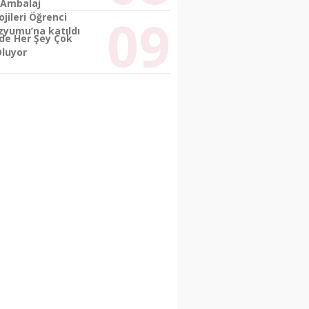
 Ambalaj
jileri Öğrenci
yumu’na katıldı
’de Her Şey Çok
Oluyor