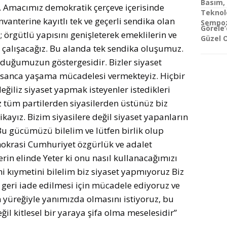
Basım,
. Amacımız demokratik çerçeve içerisinde
Teknolo
vanterine kayıtlı tek ve geçerli sendika olan
Sempoz
Görele
; örgütlü yapısını genişleterek emeklilerin ve
Güzel 
 çalışacağız. Bu alanda tek sendika oluşumuz.
olduğumuzun göstergesidir. Bizler siyaset
nsanca yaşama mücadelesi vermekteyiz. Hiçbir
eğiliz siyaset yapmak isteyenler istedikleri
iz tüm partilerden siyasilerden üstünüz biz
ayız. Bizim siyasilere değil siyaset yapanların
r Bu gücümüzü bilelim ve lütfen birlik olup
mokrasi Cumhuriyet özgürlük ve adalet
erin elinde Yeter ki onu nasıl kullanacağımızı
ni kıymetini bilelim biz siyaset yapmıyoruz Biz
 geri iade edilmesi için mücadele ediyoruz ve
yüreğiyle yanımızda olmasını istiyoruz, bu
ğil kitlesel bir yaraya şifa olma meselesidir”