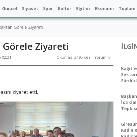
Güncel
Siyaset
Spor
Kültür
Eğitim
Ekonomi
Toplum
ak’tan Görele Ziyareti
 Görele Ziyareti
İLGİ
5 02:21
Okunma: 2195 kez
Yorum: 0
Kağıt v
Sektör
Sürdür
sını ziyaret etti.
Başkan
İstikla
Tepkis
Giresu
Kadın K
Kadriye