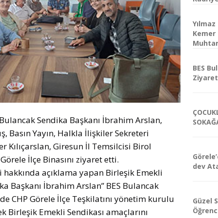
Yılmaz
Kemer 
Muhtar
BES Bu
Ziyaret
ÇOCUK
) Bulancak Sendika Başkanı İbrahim Arslan,
SOKAĞA
 Basın Yayın, Halkla İlişkiler Sekreteri
 Kılıçarslan, Giresun İl Temsilcisi Birol
Görele’
örele İlçe Binasını ziyaret etti.
dev At
ti hakkında açıklama yapan Birleşik Emekli
ika Başkanı İbrahim Arslan” BES Bulancak
de CHP Görele İlçe Teşkilatını yönetim kurulu
Güzel S
Öğrenci
ek Birleşik Emekli Sendikası amaçlarını