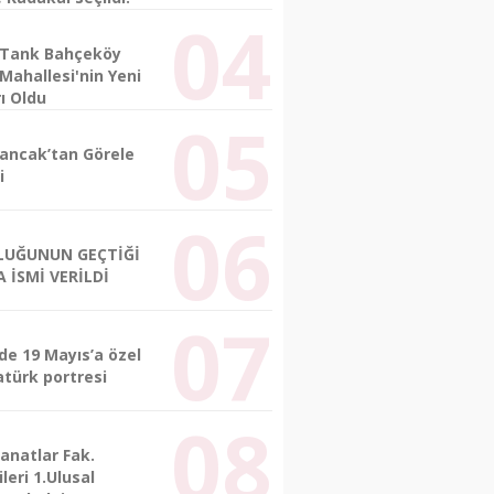
 Tank Bahçeköy
Mahallesi'nin Yeni
ı Oldu
lancak’tan Görele
i
LUĞUNUN GEÇTİĞİ
 İSMİ VERİLDİ
de 19 Mayıs’a özel
atürk portresi
anatlar Fak.
leri 1.Ulusal