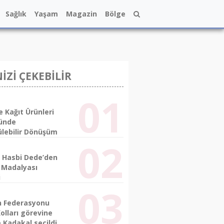
Sağlık
Yaşam
Magazin
Bölge
NİZİ ÇEKEBİLİR
e Kağıt Ürünleri
ünde
ülebilir Dönüşüm
 Hasbi Dede’den
l Madalyası
i
n Federasyonu
olları görevine
 Kadakal seçildi.