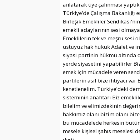
anlatarak üye çalınması yaptık
Türkiye'de Çalışma Bakanlığı en
Birleşik Emekliler Sendikası'nın
emekli adaylarının sesi olmaya
Emeklilerin tek ve meşru sesi 
üstüyüz hak hukuk Adalet ve i
siyasi partinin hükmü altında d
yerde siyasetini yapabilirler B
emek için mücadele veren sendik
partilerin asıl bize ihtiyacı va
kenetlenelim. Türkiye'deki de
sisteminin anahtarı Biz emeklil
bilelim ve elimizdekinin değeri
hakkımız olanı bizim olanı bize
bu mücadelede herkesin bütün 
mesele kişisel şahıs meselesi de
dedi.