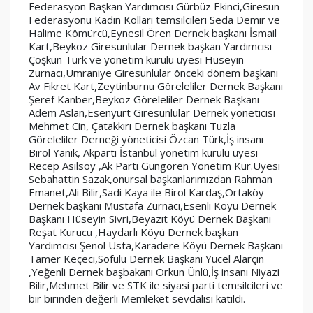
Federasyon Başkan Yardımcısı Gürbüz Ekinci,Giresun 
Federasyonu Kadın Kolları temsilcileri Seda Demir ve 
Halime Kömürcü,Eynesil Ören Dernek başkanı İsmail 
Kart,Beykoz Giresunlular Dernek başkan Yardımcısı 
Çoşkun Türk ve yönetim kurulu üyesi Hüseyin 
Zurnacı,Ümraniye Giresunlular önceki dönem başkanı 
Av Fikret Kart,Zeytinburnu Göreleliler Dernek Başkanı 
Şeref Kanber,Beykoz Göreleliler Dernek Başkanı 
Adem Aslan,Esenyurt Giresunlular Dernek yöneticisi 
Mehmet Cin, Çatakkırı Dernek başkanı Tuzla 
Göreleliler Derneği yöneticisi Özcan Türk,İş insanı 
Birol Yanık, Akparti İstanbul yönetim kurulu üyesi 
Recep Asilsoy ,Ak Parti Güngören Yönetim Kur.Üyesi 
Sebahattin Sazak,onursal başkanlarımızdan Rahman 
Emanet,Ali Bilir,Sadi Kaya ile Birol Kardaş,Ortaköy 
Dernek başkanı Mustafa Zurnacı,Esenli Köyü Dernek 
Başkanı Hüseyin Sivri,Beyazıt Köyü Dernek Başkanı 
Reşat Kurucu ,Haydarlı Köyü Dernek başkan 
Yardımcısı Şenol Usta,Karadere Köyü Dernek Başkanı 
Tamer Keçeci,Sofulu Dernek Başkanı Yücel Alarçin 
,Yeğenli Dernek başbakanı Orkun Ünlü,İş insanı Niyazi 
Bilir,Mehmet Bilir ve STK ile siyasi parti temsilcileri ve 
bir birinden değerli Memleket sevdalısı katıldı.