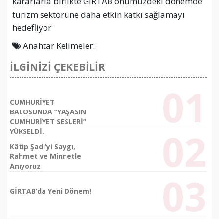
kararlarla birlikte GİRTAB önümüzdeki dönemde
turizm sektörüne daha etkin katkı sağlamayı
hedefliyor
Anahtar Kelimeler:
İLGİNİZİ ÇEKEBİLİR
CUMHURİYET
BALOSUNDA “YAŞASIN
CUMHURİYET SESLERİ”
YÜKSELDİ.
Kâtip Şadi’yi Saygı,
Rahmet ve Minnetle
Anıyoruz
GİRTAB’da Yeni Dönem!