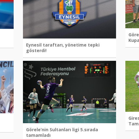
Göre
Kupa
Eynesil taraftarı, yönetime tepki
gösterdi!
Gire
Tama
Görele’nin Sultanları ligi 5.sırada
tamamladı